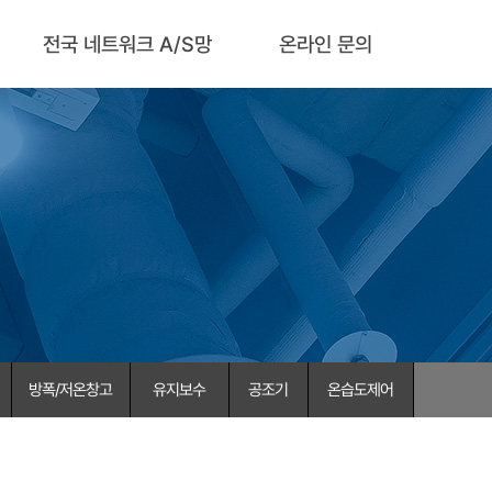
전국 네트워크 A/S망
온라인 문의
방폭/저온창고
유지보수
공조기
온습도제어