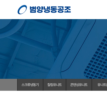
스크류냉동기
칠링유니트
콘덴싱유니트
유니트