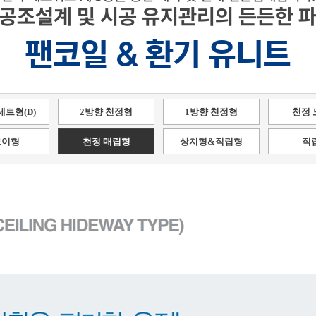
 공조설계 및 시공 유지관리의 든든한 파
팬코일 & 환기 유니트
세트형(D)
2방향 천정형
1방향 천정형
천정 
보이형
천정 매립형
상치형&직립형
직