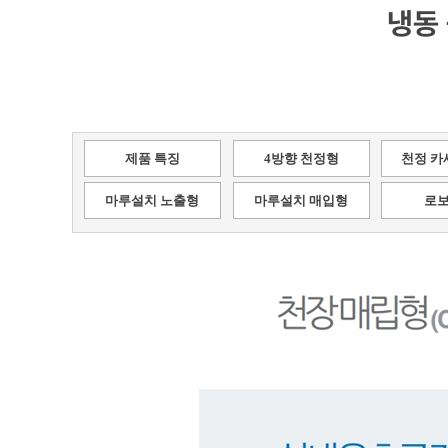
냉동
제품 특징
4방향 천정형
천정 카
마루설치 노출형
마루설치 매입형
로