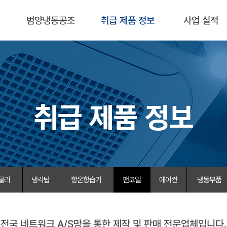
범양냉동공조
취급 제품 정보
사업 실적
취급 제품 정보
쿨러
냉각탑
항온항습기
팬코일
에어컨
냉동부품
전국 네트워크 A/S망을 통한 제작 및 판매 전문업체입니다.