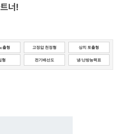
트너!
노출형
고정압 천정형
상치 토출형
립형
전기배선도
냉/난방능력표