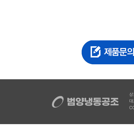
상
대
C