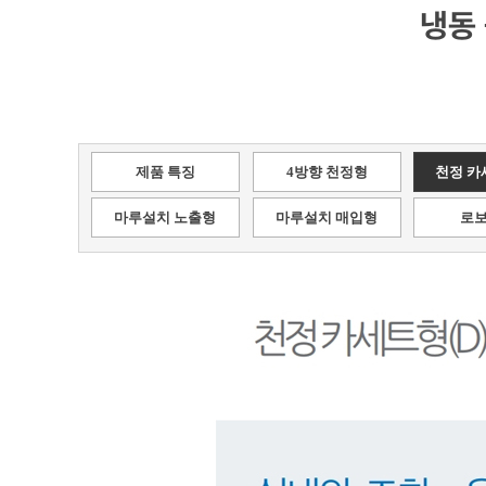
냉동
제품 특징
4방향 천정형
천정 카
마루설치 노출형
마루설치 매입형
로