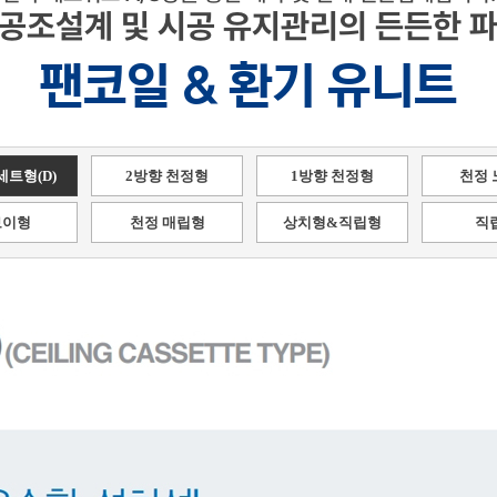
 공조설계 및 시공 유지관리의 든든한 파
팬코일 & 환기 유니트
세트형(D)
2방향 천정형
1방향 천정형
천정 
보이형
천정 매립형
상치형&직립형
직