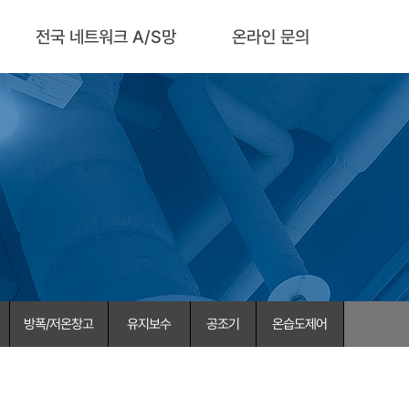
전국 네트워크 A/S망
온라인 문의
방폭/저온창고
유지보수
공조기
온습도제어