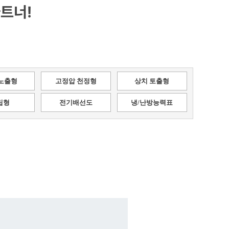
트너!
노출형
고정압 천정형
상치 토출형
립형
전기배선도
냉/난방능력표