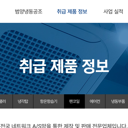
범양냉동공조
취급 제품 정보
사업 실적
취급 제품 정보
쿨러
냉각탑
항온항습기
팬코일
에어컨
냉동부품
전국 네트워크 A/S망을 통한 제작 및 판매 전문업체입니다.