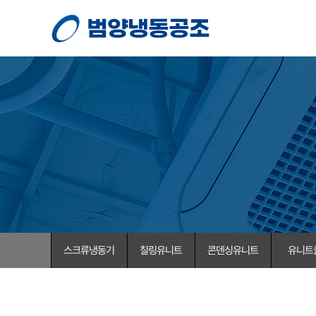
스크류냉동기
칠링유니트
콘덴싱유니트
유니트