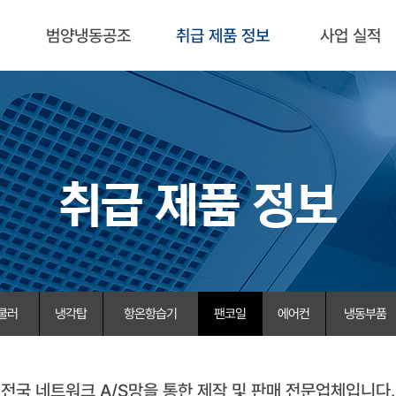
범양냉동공조
취급 제품 정보
사업 실적
취급 제품 정보
쿨러
냉각탑
항온항습기
팬코일
에어컨
냉동부품
전국 네트워크 A/S망을 통한 제작 및 판매 전문업체입니다.