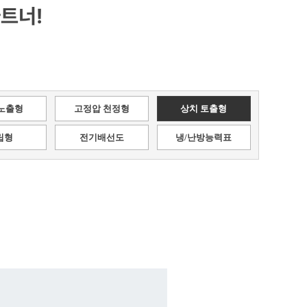
트너!
노출형
고정압 천정형
상치 토출형
립형
전기배선도
냉/난방능력표