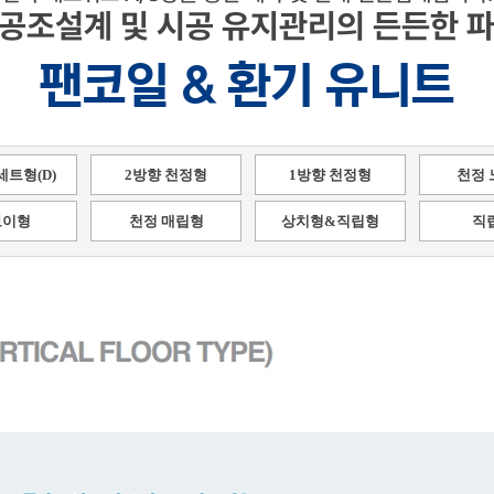
 공조설계 및 시공 유지관리의 든든한 파
팬코일 & 환기 유니트
세트형(D)
2방향 천정형
1방향 천정형
천정 
보이형
천정 매립형
상치형&직립형
직