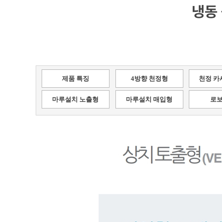
냉동
제품 특징
4방향 천정형
천정 카
마루설치 노출형
마루설치 매입형
로