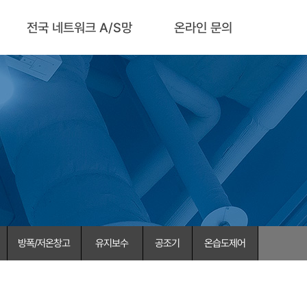
전국 네트워크 A/S망
온라인 문의
방폭/저온창고
유지보수
공조기
온습도제어