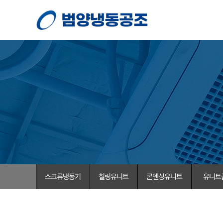
스크류냉동기
칠링유니트
콘덴싱유니트
유니트