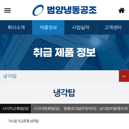
회사소개
제품정보
사업실적
고객센터
냉각탑
사각직교류(범양)
사각대향류(범양)
원형냉각탑(주문제작)
냉각탑부품/충진재