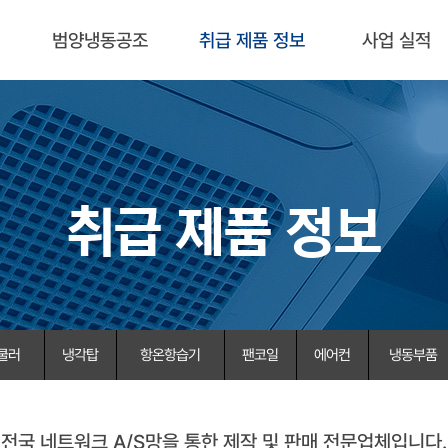
범양냉동공조
취급 제품 정보
사업 실적
취급 제품 정보
쿨러
냉각탑
항온항습기
팬코일
에어컨
냉동부품
전국 네트워크 A/S망을 통한 제작 및 판매 전문업체입니다.