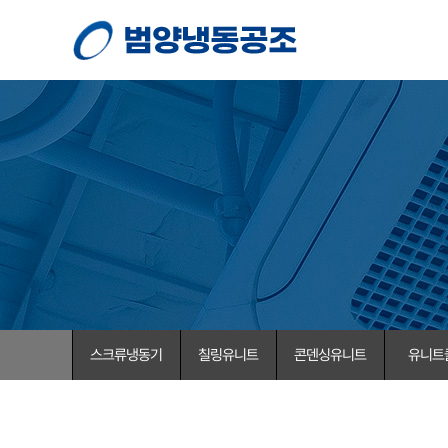
스크류냉동기
칠링유니트
콘덴싱유니트
유니트