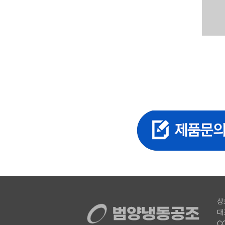
상
대
C