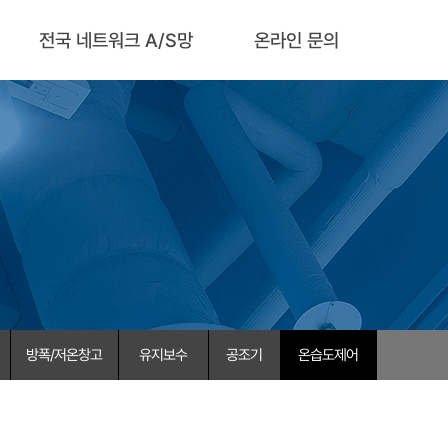
전국 네트워크 A/S망
온라인 문의
방폭/저온창고
유지보수
공조기
온습도제어