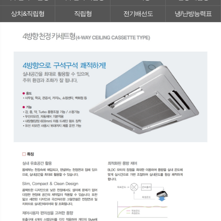
상치&직립형
직립형
전기배선도
냉/난방능력표