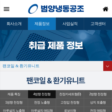
회사소개
제품정보
사업실적
고객센터
팬코일 & 환기유니트
제품 특징
4방향 천정형
천정카세트형(D)
2방향 천정형
1방향 천정형
천정 노출형
고정압 천정형
상치 토출형
마루설치 노출형
마루설치 매입형
로보이형
천정 매립형