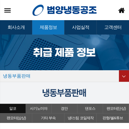
회사소개
제품정보
사업실적
고객센터
냉동부품판매
알코
사기노미야
경안
댄포스
팬모터(단상)
팬모터(삼상)
기타 부속
냉/스팀 코일제작
판형/쉘&튜브