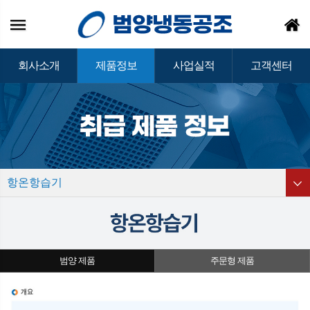
회사소개
제품정보
사업실적
고객센터
항온항습기
범양 제품
주문형 제품