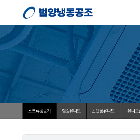
스크류냉동기
칠링유니트
콘덴싱유니트
유니트