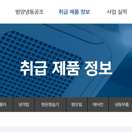
범양냉동공조
취급 제품 정보
사업 실적
취급 제품 정보
쿨러
냉각탑
항온항습기
팬코일
에어컨
냉동부품