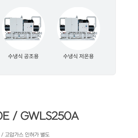
수냉식 공조용
수냉식 저온용
E / GWLS250A
전 / 고압가스 인허가 별도