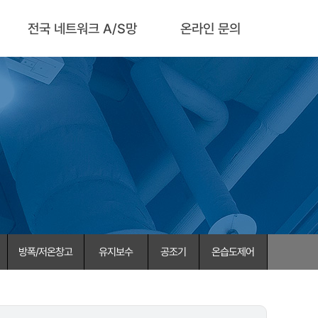
전국 네트워크 A/S망
온라인 문의
방폭/저온창고
유지보수
공조기
온습도제어