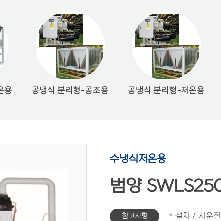
온용
공냉식 분리형-공조용
공냉식 분리형-저온용
수냉식저온용
범양 SWLS250
참고사항
* 설치 / 시운